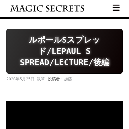
Skip
to
content
ルポールSスプレッ
ド/LEPAUL S
SPREAD/LECTURE/後編
2026年5月25日
投稿者：
加藤