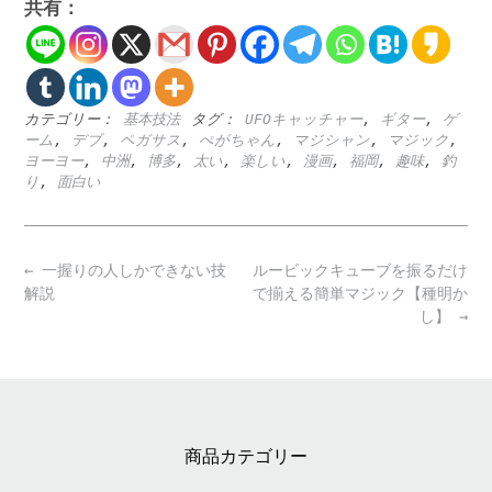
共有：
カテゴリー：
基本技法
タグ：
UFOキャッチャー
,
ギター
,
ゲ
ーム
,
デブ
,
ペガサス
,
ぺがちゃん
,
マジシャン
,
マジック
,
ヨーヨー
,
中洲
,
博多
,
太い
,
楽しい
,
漫画
,
福岡
,
趣味
,
釣
り
,
面白い
Post
←
一握りの人しかできない技
ルービックキューブを振るだけ
navigation
解説
で揃える簡単マジック【種明か
し】
→
商品カテゴリー