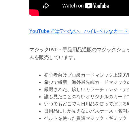
YouTubeでは学べない、ハイレベルなカー
マジックDVD・手品用品通販のマジックショ
みを販売しています。
初心者向けプロ級カードマジック上達DV
希少で斬新、海外最先端カードマジック
厳選された、珍しいカラーチェンジ・テ
誰も見たことのないオリジナルのカード
いつでもどこでも日用品を使って演じる
日用品にしか見えないパスケース・名刺
ベルトを使った貫通マジック・ギミック