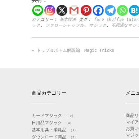
カテゴリー：
基本技法
タグ：
faro shuffle tutor
ック
,
ファローシャッフル
,
マジック
,
不思議なマジ
Post
←
トップ＆ボトム解説編 Magic Tricks
navigation
商品カテゴリー
メニ
カードマジック
商品リ
(10)
マイア
日用品マジック
(4)
お買い
基本用具・消耗品
(1)
マジッ
ダウンロード商品
(2)