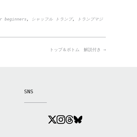
r beginners
,
シャッフル トランプ
,
トランプマジ
トップ＆ボトム 解説付き
→
SNS