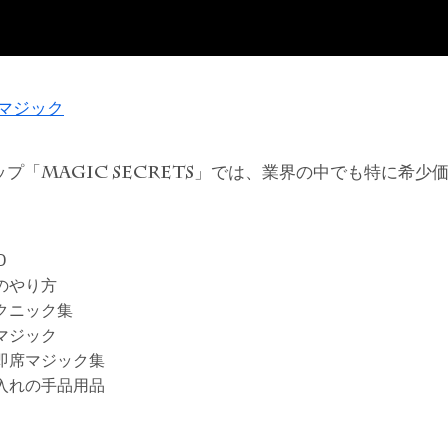
ドマジック
ップ「
」では、業界の中でも特に希少
MAGIC SECRETS
D
のやり方
クニック集
マジック
即席マジック集
入れの手品用品