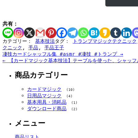
共有：
カテゴリー：
基本技法
タグ：
トランプマジックテクニック
クニック
,
手品
,
手品王子
Post
凄技カードシャッフル集 #asmr #凄技 #トランプ
→
navigation
←
【カードマジック基本技法】テーブルを使った、シャッフ
商品カテゴリー
カードマジック
(10)
日用品マジック
(4)
基本用具・消耗品
(1)
ダウンロード商品
(2)
メニュー
商品リスト