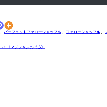
,
パーフェクトファローシャッフル
,
ファローシャッフル
,
ル！《マジシャンのぼる》