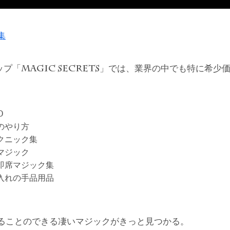
集
ップ「
」では、業界の中でも特に希少
MAGIC SECRETS
D
のやり方
クニック集
マジック
即席マジック集
入れの手品用品
ることのできる凄いマジックがきっと見つかる。