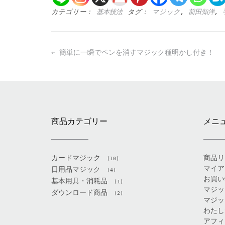
カテゴリー：
基本技法
タグ：
マジック
,
前田知洋
,
Post
←
簡単に一瞬でペンを消すマジック種明かし付き！
navigation
商品カテゴリー
メニ
カードマジック
商品リ
(10)
マイア
日用品マジック
(4)
お買い
基本用具・消耗品
(1)
マジッ
ダウンロード商品
(2)
マジッ
わたし
アフィ