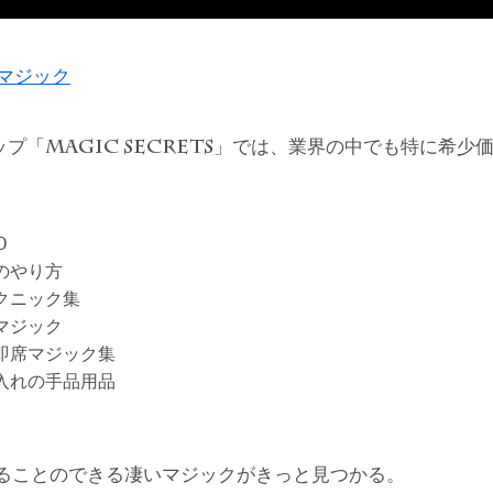
ドマジック
ップ「
」では、業界の中でも特に希少
MAGIC SECRETS
D
のやり方
クニック集
マジック
即席マジック集
入れの手品用品
ることのできる凄いマジックがきっと見つかる。