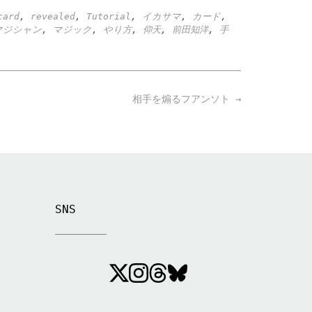
card
,
revealed
,
Tutorial
,
イカサマ
,
カード
,
マジシャン
,
マジック
,
やり方
,
仰天
,
前田知洋
,
手
相手を煽るフアンソト
→
SNS