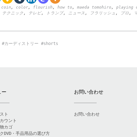
,
coin
,
color
,
flourish
,
how to
,
maeda tomohiro
,
playing 
,
テクニック
,
テレビ
,
トランプ
,
ニュース
,
フラリッシュ
,
プロ
,
カーディストリー #shorts
ュー
お問い合わせ
スト
お問い合わせ
カウント
物カゴ
クDVD・手品用品の選び方