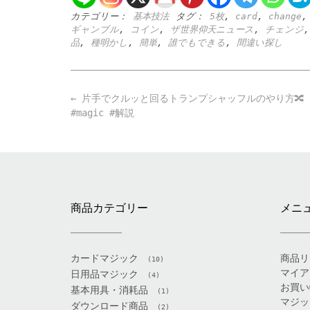
カテゴリー：
基本技法
タグ：
5枚
,
card
,
change
ギャンブル
,
コイン
,
ザ世界仰天ニュース
,
チェンジ
品
,
種明かし
,
簡単
,
誰でもできる
,
間違い探し
Post
←
片手でクルッと回るトランプシャッフルのやり方🔀 #
navigation
#magic #解説
商品カテゴリー
メニ
カードマジック
商品リ
(10)
マイア
日用品マジック
(4)
お買い
基本用具・消耗品
(1)
マジッ
ダウンロード商品
(2)