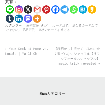
共有：
カテゴリー：
基本技法
タグ：
カード当て
,
単なるカード当て
ではない
,
手品王子
,
直感でカードを当てる
Post
←
Your Deck at Home vs.
【種明かし】混ぜているのに全
navigation
Locals | Yu-Gi-Oh!
く混ざらないシャッフル【リフ
ルフォールスシャッフル】
magic trick revealed
→
商品カテゴリー