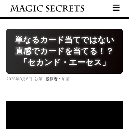
Skip
to
content
単なるカード当てではない
直感でカードを当てる！？
「セカンド・エーセス」
2026年3月8日
投稿者：
加藤