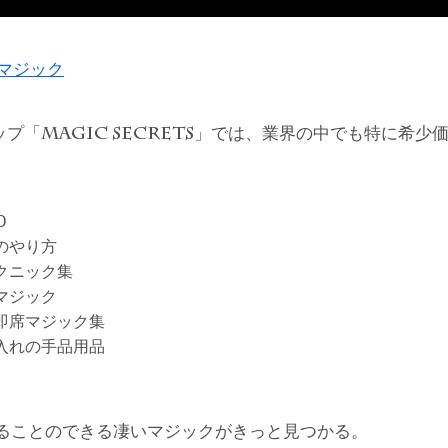
ドマジック
ップ「
」では、業界の中でも特に希少
MAGIC SECRETS
D
のやり方
クニック集
マジック
即席マジック集
入れの手品用品
ることのできる凄いマジックがきっと見つかる。