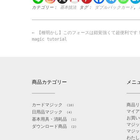
カテゴリー：
基本技法
タグ：
ダブルバックカード
,
Post
←
【種明かし】このフォースは錯覚強くて超便利です
navigation
magic tutorial
商品カテゴリー
メニ
カードマジック
商品リ
(10)
マイア
日用品マジック
(4)
お買い
基本用具・消耗品
(1)
マジッ
ダウンロード商品
(2)
マジッ
わたし