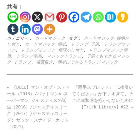
共有：
カテゴリー：
カードマジック
タグ：
カードマジック 種明か
し付き
,
カードマジック 簡単
,
トランプ 子供
,
トランプマジ
ック
,
トランプマジック 種明かし付き
,
トランプマジック簡
単
,
トランプ手品
,
マジックトランプ
,
子供でもできるマジッ
ク トランプ
,
後藤俊介
,
簡単にできるトランプマジック
Post
←
【DCEU】マン・オブ・スティ
『両手スプレッド』「1枚引い
navigation
ール（2013）/バットマンvsス
てください」が下手すぎて、そ
ーパーマン ジャスティスの誕
こに違和感を抱かせないために
生（2016）/ジャスティスリー
【Trick Library】#22
→
グ（2017）/ジャスティスリー
グ: ザック・スナイダーカット
（2021）