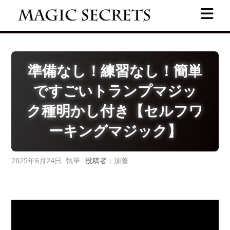
Skip
to
content
準備なし！練習なし！簡単
ですごいトランプマジッ
ク種明かし付き【セルフワ
ーキングマジック】
2025年6月24日
投稿者：
加藤