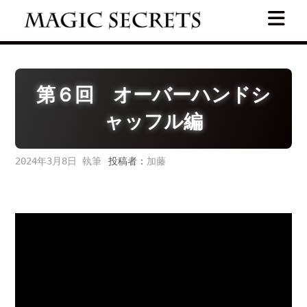
Skip
to
content
第６回 オーバーハンドシ
ャッフル編
2024年3月8日
投稿者：
加藤