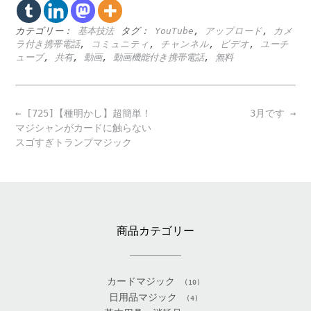
カテゴリー：
基本技法
タグ：
YouTube
,
アップロード
,
カメ
ラ付き携帯電話
,
コミュニティ
,
チャンネル
,
ビデオ
,
ユーチ
ューブ
,
共有
,
動画
,
動画機能付き携帯電話
,
無料
Post
←
[725]【種明かし】超簡単！
3月です
→
navigation
マジシャンがカードに触らない
スゴすぎトランプマジック
商品カテゴリー
カードマジック
(10)
日用品マジック
(4)