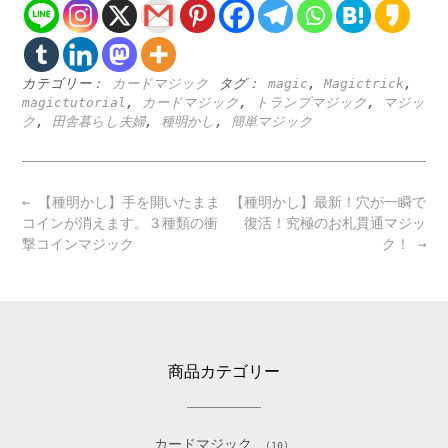
カテゴリー：
カードマジック
タグ：
magic
,
Magictrick
,
magictutorial
,
カードマジック
,
トランプマジック
,
マジッ
ク
,
田舎暮らし夫婦
,
種明かし
,
簡単マジック
Post
←
【種明かし】手を開いたまま
【種明かし】最新！穴が一瞬で
navigation
コインが消えます。３種類の衝
復活！究極のお札貫通マジッ
撃コインマジック
ク！
→
商品カテゴリー
カードマジック
(10)