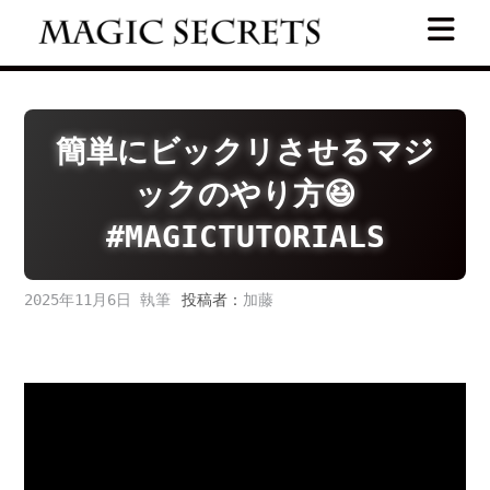
Skip
to
content
簡単にビックリさせるマジ
ックのやり方😆
#MAGICTUTORIALS
2025年11月6日
投稿者：
加藤