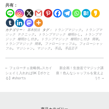
共有：
カテゴリー：
基本技法
タグ：
トランプマジック
,
トランプマ
ジック テクニック
,
トランプマジック 種明かし
,
トランプマ
ジック 種明かし付き
,
トランプマジック 種明かし付き 簡単
,
トランプマジック 簡単
,
ファローシャッフル
,
フォローシャッ
フル
,
マジシャン
,
マジック
,
手品
,
手品王子
Post
←
フェローチェ攻略例…スカイ
新企画！生放送でマジック講
navigation
シェイミ入れればOK【ポケと
座！色んなシャッフルを覚えよ
る】#shorts
う‼️
→