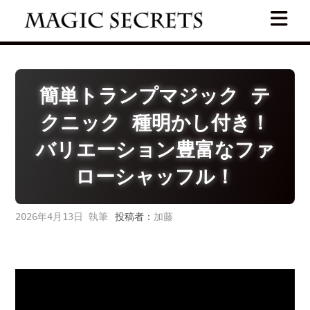
Skip
to
content
簡単トランプマジック テ
クニック 種明かし付き！
バリエーション豊富なファ
ローシャッフル！
2026年4月13日
投稿者：
加藤