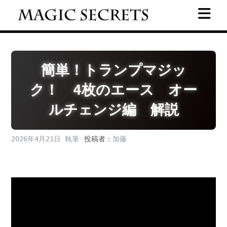
Skip
to
content
簡単！トランプマジッ
ク！ 4枚のエース オー
ルチェンジ編 解説
2026年4月21日
投稿者：
加藤