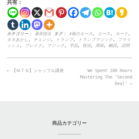
共有：
カテゴリー：
基本技法
タグ：
4枚のエース
,
エース
,
カード
,
タネあかし
,
チェンジ
,
トランプ
,
トランプマジック
,
フラリ
ッシュ
,
ブレイク
,
マジック
,
手品
,
技法
,
簡単
,
解説
,
説明
Post
←
【ＭＴＧ】シャッフル講座
We Spent 100 Hours
navigation
Mastering The ‘Second
Deal’
→
商品カテゴリー