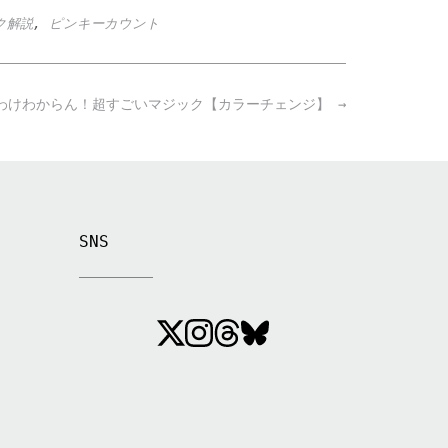
ク解説
,
ピンキーカウント
わけわからん！超すごいマジック【カラーチェンジ】
→
SNS