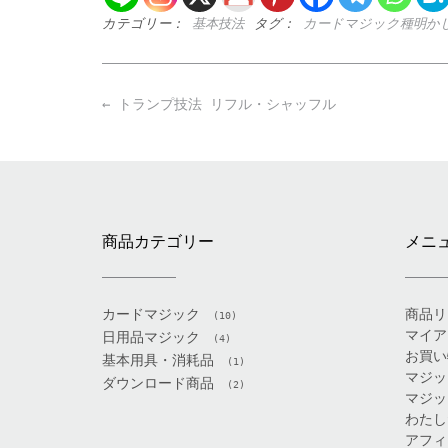
カテゴリー：
基本技法
タグ：
カードマジック種明か
Post
←
トランプ技法 リフル・シャッフル
navigation
商品カテゴリー
メニ
カードマジック
商品リ
(10)
マイア
日用品マジック
(4)
お買い
基本用具・消耗品
(1)
マジッ
ダウンロード商品
(2)
マジッ
わたし
アフィ