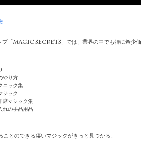
集
ップ「
」では、業界の中でも特に希少
MAGIC SECRETS
D
のやり方
クニック集
マジック
即席マジック集
入れの手品用品
ることのできる凄いマジックがきっと見つかる。