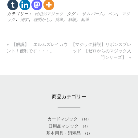
カテゴリー：
日用品マジック
タグ：
サムパーム
,
ペン
,
マジ
ック
,
消す
,
種明かし
,
簡単
,
解説
,
鉛筆
Post
←
【解説】 エルムズレイカウ
【マジック解説】リボンスプレ
navigation
ント！便利です・・・。
ッド 【ゼロからのマジック入
門シリーズ】
→
商品カテゴリー
カードマジック
(10)
日用品マジック
(4)
基本用具・消耗品
(1)