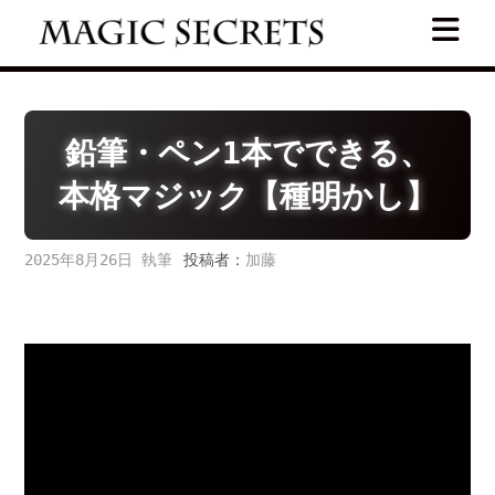
Skip
to
content
鉛筆・ペン1本でできる、
本格マジック【種明かし】
2025年8月26日
投稿者：
加藤