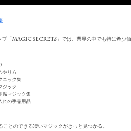
集
ップ「
」では、業界の中でも特に希少
MAGIC SECRETS
D
のやり方
クニック集
マジック
即席マジック集
入れの手品用品
ることのできる凄いマジックがきっと見つかる。