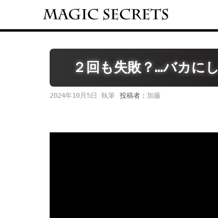
Skip
to
content
２回も失敗？…バカに
2024年10月5日
投稿者：
加藤