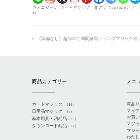
カテゴリー：
カードマジック
タグ：
YouTube
,
アッ
料
Post
←
【準備なし】超簡単な瞬間移動トランプマジック種
navigation
商品カテゴリー
メニ
カードマジック
商品リ
(10)
マイア
日用品マジック
(4)
お買い
基本用具・消耗品
(1)
マジッ
ダウンロード商品
(2)
マジッ
わたし