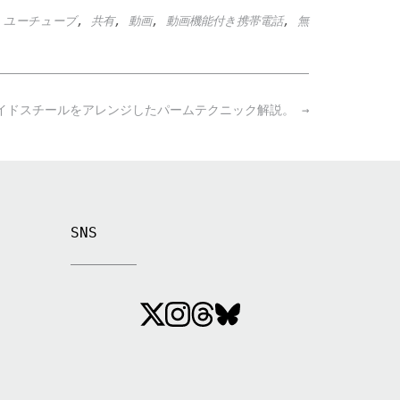
,
ユーチューブ
,
共有
,
動画
,
動画機能付き携帯電話
,
無
サイドスチールをアレンジしたパームテクニック解説。
→
SNS