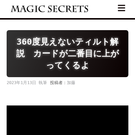
Skip
to
content
360度見えないティルト解
説 カードが二番目に上が
ってくるよ
2023年1月13日
投稿者：
加藤