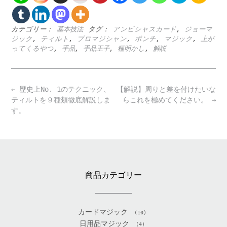
カテゴリー：
基本技法
タグ：
アンビシャスカード
,
ジョーマ
ジック
,
ティルト
,
プロマジシャン
,
ポンチ
,
マジック
,
上が
ってくるやつ
,
手品
,
手品王子
,
種明かし
,
解説
Post
←
歴史上No. 1のテクニック、
【解説】周りと差を付けたいな
navigation
ティルトを９種類徹底解説しま
らこれを極めてください。
→
す。
商品カテゴリー
カードマジック
(10)
日用品マジック
(4)