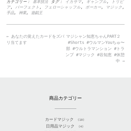
カテゴリー：
基本技法
タグ：
イカサマ
,
ギャンブル
,
トリビ
ア
,
パーフェクト
,
フェローシャッフル
,
ポーカー
,
マジック
,
手品
,
神業
,
遊戯王
Post
←
あなたの覚えたカードをズバ
マジシャン知恵ちゃんPART２
navigation
リ当てます
#Shorts #ウルマンYouちゅ〜
部 #ウルトラマンション #トラ
ンプ #マジック #谷知恵 #休憩
中
→
商品カテゴリー
カードマジック
(10)
日用品マジック
(4)