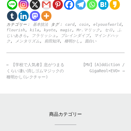
カテゴリー：
基本技法
タグ：
card
,
coin
,
elyouofworld
,
flourish
,
kila
,
kyoto
,
magic
,
Mr.マリック
,
セロ
,
ふ
じいあきら
,
フラリッシュ
,
ブレインダイブ
,
マインドハッ
ク
,
メンタリズム
,
前田知洋
,
種明かし
,
面白い
Post
←
【学校で人気者】息がつまる
【MV】[A]ddiction /
navigation
くらい凄い消しゴムマジックの
GigaReol×EVO+
→
種明かし(レクチャー)
商品カテゴリー