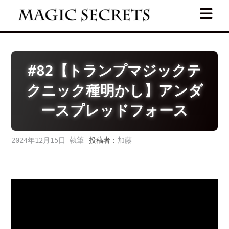
Skip
to
content
#82【トランプマジックテ
クニック種明かし】アンダ
ースプレッドフォース
2024年12月15日
投稿者：
加藤