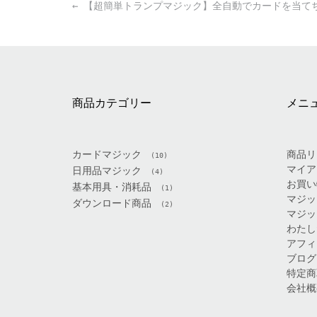
Post
←
【超簡単トランプマジック】全自動でカードを当て
navigation
商品カテゴリー
メニ
カードマジック
商品リ
(10)
マイア
日用品マジック
(4)
お買い
基本用具・消耗品
(1)
マジッ
ダウンロード商品
(2)
マジッ
わたし
アフィ
ブログ
特定商
会社概