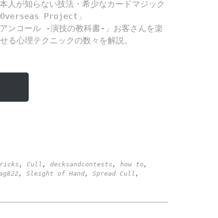
ricks
,
Cull
,
decksandcontests
,
how to
,
ag822
,
Sleight of Hand
,
Spread Cull
,