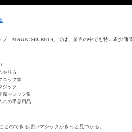
集
ップ「
」では、業界の中でも特に希少価
MAGIC SECRETS
D
のやり方
クニック集
マジック
即席マジック集
入れの手品用品
ことのできる凄いマジックがきっと見つかる。