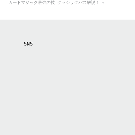
カードマジック最強の技 クラシックパス解説！
→
SNS