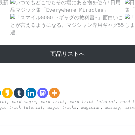
商品リストへ
rol
,
card magic
,
card trick
,
card trick tutorial
,
card t
gic trick tutorial
,
magic tricks
,
magician
,
mismag
,
mism