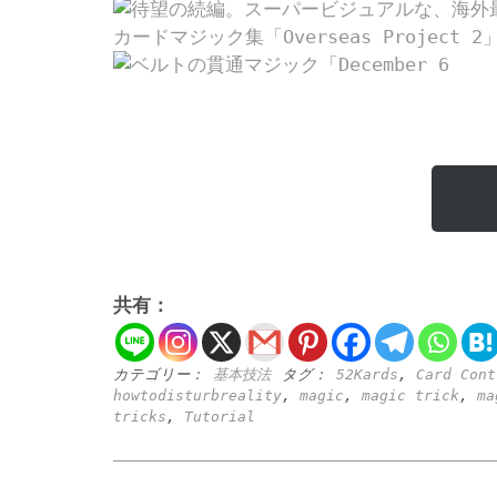
共有：
カテゴリー：
基本技法
タグ：
52Kards
,
Card Cont
howtodisturbreality
,
magic
,
magic trick
,
ma
tricks
,
Tutorial