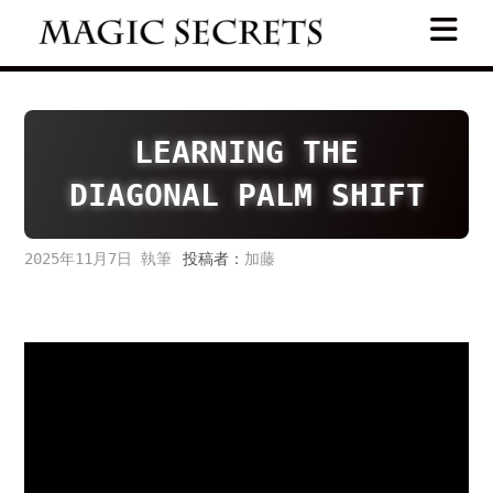
Skip
to
content
LEARNING THE
DIAGONAL PALM SHIFT
2025年11月7日
投稿者：
加藤