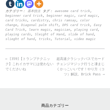
カテゴリー：
基本技法
タグ：
awesome card trick
,
beginner card trick
,
beginner magic
,
card magic
,
card tricks
,
cardistry
,
chris ramsay
,
color
change
,
Diagonal palm shift
,
DPS card trick
,
Easy
Card Trick
,
learn magic
,
magician
,
playing card
,
playing cards
,
Sleight of Hand
,
slide of hand
,
slieght of hand
,
tricks
,
Tutorial
,
video magic
Post
←
[359]【トランプテクニッ
超高速クラシックパスでカード
navigation
ク】これイカサマには使わない
チェンジマジック行うと凄まじ
でくださいね
くかっこいいです！やり方（コ
ツ）解説。Brick Pass
→
商品カテゴリー