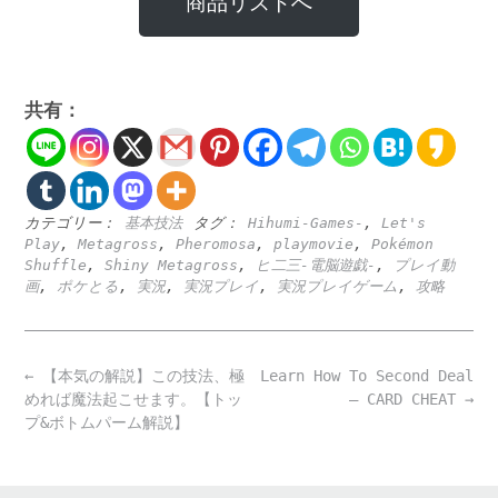
商品リストへ
共有：
カテゴリー：
基本技法
タグ：
Hihumi-Games-
,
Let's
Play
,
Metagross
,
Pheromosa
,
playmovie
,
Pokémon
Shuffle
,
Shiny Metagross
,
ヒ二三-電脳遊戯-
,
プレイ動
画
,
ポケとる
,
実況
,
実況プレイ
,
実況プレイゲーム
,
攻略
Post
←
【本気の解説】この技法、極
Learn How To Second Deal
navigation
めれば魔法起こせます。【トッ
– CARD CHEAT
→
プ&ボトムパーム解説】