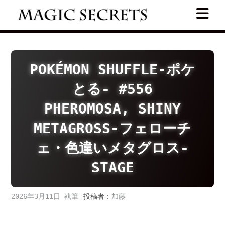
Skip
to
content
POKÉMON SHUFFLE-ポケ
とる- #556
PHEROMOSA, SHINY
METAGROSS-フェローチ
ェ・色違いメタグロス-
STAGE
2026年3月11日
投稿者：
加藤