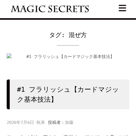
Skip
to
content
タグ:
混ぜ方
#1 フラリッシュ【カードマジッ
ク基本技法】
2026年7月6日
投稿者：
加藤