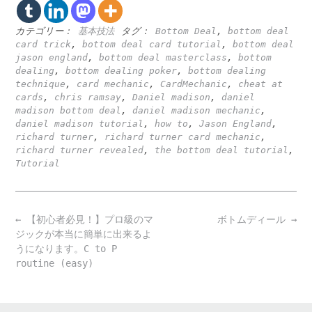
カテゴリー：
基本技法
タグ：
Bottom Deal
,
bottom deal
card trick
,
bottom deal card tutorial
,
bottom deal
jason england
,
bottom deal masterclass
,
bottom
dealing
,
bottom dealing poker
,
bottom dealing
technique
,
card mechanic
,
CardMechanic
,
cheat at
cards
,
chris ramsay
,
Daniel madison
,
daniel
madison bottom deal
,
daniel madison mechanic
,
daniel madison tutorial
,
how to
,
Jason England
,
richard turner
,
richard turner card mechanic
,
richard turner revealed
,
the bottom deal tutorial
,
Tutorial
Post
←
【初心者必見！】プロ級のマ
ボトムディール
→
navigation
ジックが本当に簡単に出来るよ
うになります。C to P
routine (easy)