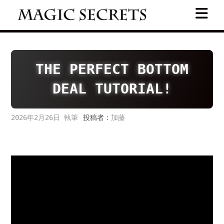
Skip
to
content
THE PERFECT BOTTOM
DEAL TUTORIAL!
2026年2月26日
投稿者：
加藤