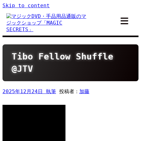
Skip to content
Tibo Fellow Shuffle
@JTV
2025年12月24日
投稿者：
加藤