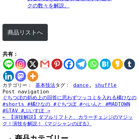
商品リストへ
共有：
カテゴリー：
基本技法
タグ：
dance
,
shuffle
Post navigation
ぐちつぼの斜め上の回答に思わずツッコミを入れる橘ひなの
#shorts #橘ひなの #ぐちつぼ #ぺいんと #MADTOWN
#GTAV #ぶいすぽ
→
←
【演技解説】ダブルリフトと、カラーチェンジのマジッ
ク！演技を解説！《マジシャンのぼる》
商品カテゴリー